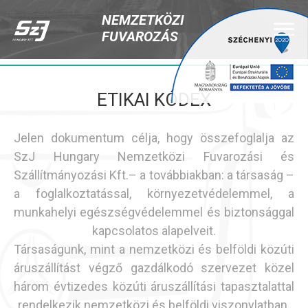
Ugrás
NEMZETKÖZI
a
FUVAROZÁS
navigációhoz
Back
to
ETIKAI KÓDEX
top
Jelen dokumentum célja, hogy összefoglalja az
SzJ Hungary Nemzetközi Fuvarozási és
Szállítmányozási Kft.– a továbbiakban: a társaság –
a foglalkoztatással, környezetvédelemmel, a
munkahelyi egészségvédelemmel és biztonsággal
kapcsolatos alapelveit.
Társaságunk, mint a nemzetközi és belföldi közúti
áruszállítást végző gazdálkodó szervezet közel
három évtizedes közúti áruszállítási tapasztalattal
rendelkezik nemzetközi és belföldi viszonylatban.