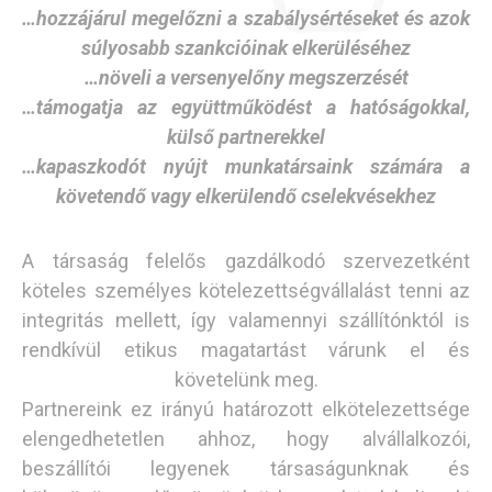
…hozzájárul megelőzni a szabálysértéseket és azok
súlyosabb szankcióinak elkerüléséhez
…növeli a versenyelőny megszerzését
…támogatja az együttműködést a hatóságokkal,
külső partnerekkel
…kapaszkodót nyújt munkatársaink számára a
követendő vagy elkerülendő cselekvésekhez
A társaság felelős gazdálkodó szervezetként
köteles személyes kötelezettségvállalást tenni az
integritás mellett, így valamennyi szállítónktól is
rendkívül etikus magatartást várunk el és
követelünk meg.
Partnereink ez irányú határozott elkötelezettsége
elengedhetetlen ahhoz, hogy alvállalkozói,
beszállítói legyenek társaságunknak és